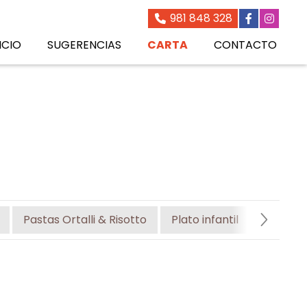
981 848 328
ICIO
SUGERENCIAS
CARTA
CONTACTO
Pastas Ortalli & Risotto
Plato infantil
Postres