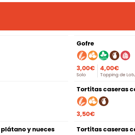
Gofre
3,00€
4,00€
Solo
Topping de Lotu
Tortitas caseras c
3,50€
, plátano y nueces
Tortitas caseras 